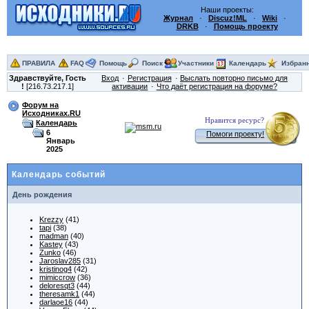
Наши проекты:
Журнал
·
Discuz!ML
·
Wiki
·
DRKB
·
Помощь проекту
ПРАВИЛА
FAQ
Помощь
Поиск
Участники
Календарь
Избран
Здравствуйте,
Гость
Вход
Регистрация
Выслать повторно письмо для
!
[216.73.217.1]
активации
Что даёт регистрация на форуме?
Форум на
Исходниках.RU
Нравится ресурс?
Календарь
6
Помоги проекту!
Январь
2025
Календарь событий
День рождения
Krezzy
(41)
tapi
(38)
madman
(40)
Kastey
(43)
Zunko
(46)
Jaroslav285
(31)
kristinog4
(42)
mimiccrow
(36)
deloresqt3
(44)
theresamk1
(44)
darlaoe16
(44)