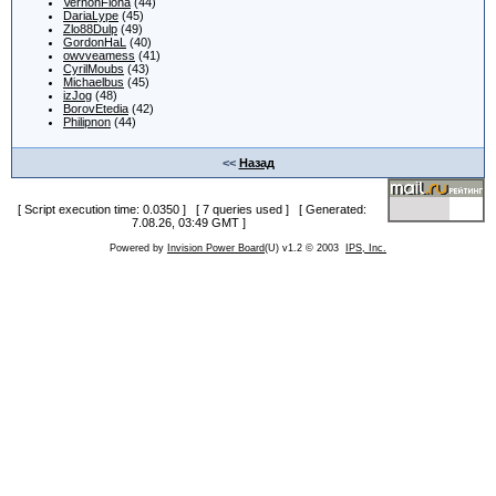
VernonFlona
(44)
DariaLype
(45)
Zlo88Dulp
(49)
GordonHaL
(40)
owvveamess
(41)
CyrilMoubs
(43)
Michaelbus
(45)
izJog
(48)
BorovEtedia
(42)
Philipnon
(44)
<<
Назад
[ Script execution time: 0.0350 ] [ 7 queries used ] [ Generated:
7.08.26, 03:49 GMT ]
Powered by
Invision Power Board
(U) v1.2 © 2003
IPS, Inc.