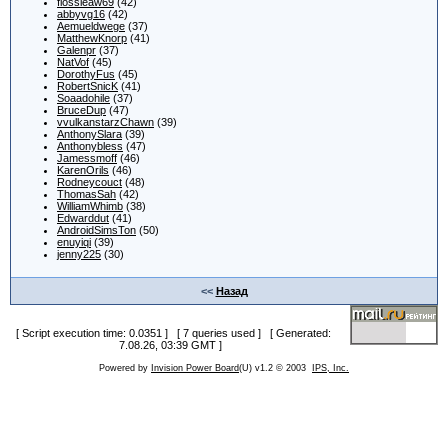
flossieaw69
(42)
abbyvg16
(42)
Aemueldwege
(37)
MatthewKnorp
(41)
Galenpr
(37)
NatVof
(45)
DorothyFus
(45)
RobertSnicK
(41)
Soaadohile
(37)
BruceDup
(47)
vvulkanstarzChawn
(39)
AnthonySlara
(39)
Anthonybless
(47)
Jamessmoff
(46)
KarenOrils
(46)
Rodneycouct
(48)
ThomasSah
(42)
WilliamWhimb
(38)
Edwarddut
(41)
AndroidSimsTon
(50)
enuyiqi
(39)
jenny225
(30)
<<
Назад
[ Script execution time: 0.0351 ] [ 7 queries used ] [ Generated:
7.08.26, 03:39 GMT ]
Powered by
Invision Power Board
(U) v1.2 © 2003
IPS, Inc.