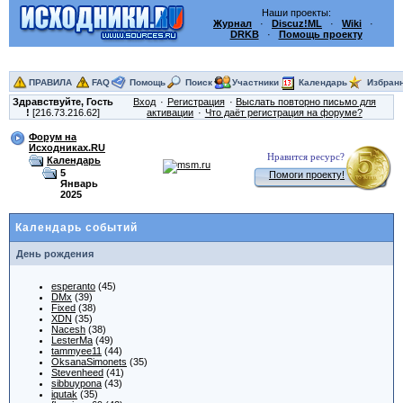
Наши проекты:
Журнал
·
Discuz!ML
·
Wiki
·
DRKB
·
Помощь проекту
ПРАВИЛА
FAQ
Помощь
Поиск
Участники
Календарь
Избран
Здравствуйте,
Гость
Вход
Регистрация
Выслать повторно письмо для
!
[216.73.216.62]
активации
Что даёт регистрация на форуме?
Форум на
Исходниках.RU
Нравится ресурс?
Календарь
5
Помоги проекту!
Январь
2025
Календарь событий
День рождения
esperanto
(45)
DMx
(39)
Fixed
(38)
XDN
(35)
Nacesh
(38)
LesterMa
(49)
tammyee11
(44)
OksanaSimonets
(35)
Stevenheed
(41)
sibbuypona
(43)
iqutak
(35)