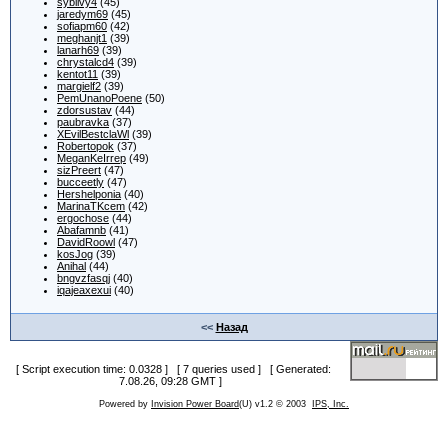
sybilvy4
(45)
jaredym69
(45)
sofiapm60
(42)
meghanjt1
(39)
lanarh69
(39)
chrystalcd4
(39)
kentot11
(39)
margielf2
(39)
PemUnanoPoene
(50)
zdorsustav
(44)
paubravka
(37)
XEvilBestclaWl
(39)
Robertopok
(37)
MeganKeIrrep
(49)
sizPreert
(47)
bucceetly
(47)
Hershelponia
(40)
MarinaTKcem
(42)
ergochose
(44)
Abafamnb
(41)
DavidRoowl
(47)
kosJog
(39)
Anihal
(44)
bngvzfasqj
(40)
iqajeaxexui
(40)
<<
Назад
[ Script execution time: 0.0328 ] [ 7 queries used ] [ Generated:
7.08.26, 09:28 GMT ]
Powered by
Invision Power Board
(U) v1.2 © 2003
IPS, Inc.