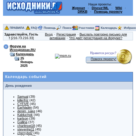
Наши проекты:
Журнал
·
Discuz!ML
·
Wiki
·
DRKB
·
Помощь проекту
ПРАВИЛА
FAQ
Помощь
Поиск
Участники
Календарь
Избран
Здравствуйте,
Гость
Вход
Регистрация
Выслать повторно письмо для
!
[216.73.216.33]
активации
Что даёт регистрация на форуме?
Форум на
Исходниках.RU
Нравится ресурс?
Календарь
25
Помоги проекту!
Январь
2025
Календарь событий
День рождения
Samual
(39)
killerfriz
(42)
CYFiVE
(45)
EarlVadim
(54)
denim_sake
(46)
Kabluchok
(44)
karlson
(39)
Gallina
(37)
charleswi18
(45)
stevenhp11
(45)
cherrybd2
(45)