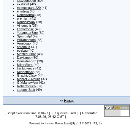
Claysonopen
(50)
exskidet
(42)
memeciqanu220
(41)
enadrog
(45)
DeniseAbral
(48)
premium
(41)
Randallovalk
(38)
Vincentnit
(38)
Lettyvtoose
(49)
YufaggsarBice
(39)
Spatrustpf
(49)
Williamantem
(38)
Amadogor
(40)
antonbus
(41)
eveLag
(40)
MeztitaPribre
(48)
Davidmop
(50)
Donaldneorm
(39)
MiltonSlors
(40)
trurtubtence
(41)
KennethSot
(38)
GraphicClaxy
(44)
MobileGTAtourb
(37)
GfxManawAlm
(41)
Robertogriep
(37)
stupeni-Stoft
(49)
<<
Назад
[ Script execution time: 0.0427 ] [ 7 queries used ] [ Generated:
7.08.26, 06:42 GMT ]
Powered by
Invision Power Board
(U) v1.2 © 2003
IPS, Inc.