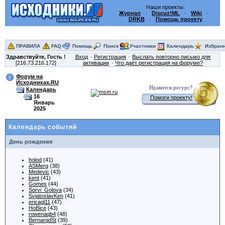
Наши проекты:
Журнал
·
Discuz!ML
·
Wiki
·
DRKB
·
Помощь проекту
ПРАВИЛА
FAQ
Помощь
Поиск
Участники
Календарь
Избран
Здравствуйте,
Гость
!
Вход
Регистрация
Выслать повторно письмо для
[216.73.216.172]
активации
Что даёт регистрация на форуме?
Форум на
Исходниках.RU
Нравится ресурс?
Календарь
16
Помоги проекту!
Январь
2025
Календарь событий
День рождения
holod
(41)
ASMerg
(38)
Medevic
(43)
kent
(41)
Gomes
(44)
Sorvi_Golova
(34)
SvjatoslavKen
(41)
ericagl11
(47)
HoBice
(43)
rowenaqb4
(48)
BernarqdSt
(39)