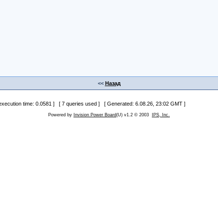
<<
Назад
 execution time: 0.0581 ] [ 7 queries used ] [ Generated: 6.08.26, 23:02 GMT ]
Powered by
Invision Power Board
(U) v1.2 © 2003
IPS, Inc.