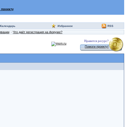
 проекту
Календарь
Избранное
RSS
ивации
Что даёт регистрация на форуме?
Нравится ресурс?
Помоги проекту!