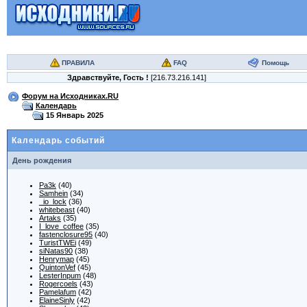
ПРАВИЛА
FAQ
Помощь
Здравствуйте,
Гость
!
[216.73.216.141]
Форум на Исходниках.RU
Календарь
15 Январь 2025
Календарь событий
День рождения
Pa3k
(40)
Samhein
(34)
_io_lock
(36)
whitebeast
(40)
Artaks
(35)
I_love_coffee
(35)
fastenclosure95
(40)
TuristTWEi
(49)
siNatas90
(38)
Henrymap
(45)
QuintonVef
(45)
LesterInpum
(48)
Rogercoels
(43)
Pamelafum
(42)
ElaineSinly
(42)