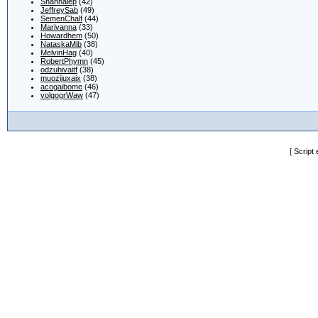
Shannalep
(42)
JeffreySab
(49)
SemenChalf
(44)
Marivanna
(33)
Howardhem
(50)
NataskaMib
(38)
MelvinHag
(40)
RobertPhymn
(45)
odzuhivaitf
(38)
muozijuxaix
(38)
acogaibome
(46)
volgogrWaw
(47)
[ Script