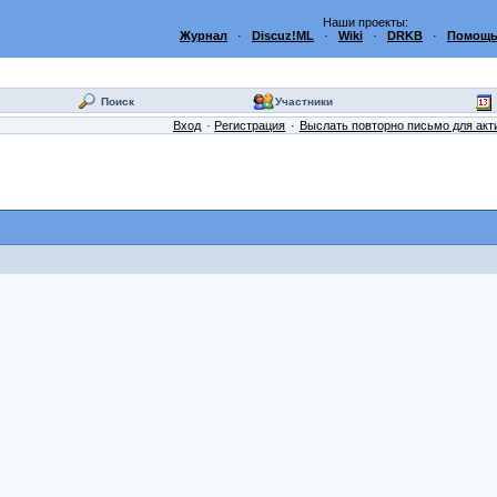
Наши проекты:
Журнал
·
Discuz!ML
·
Wiki
·
DRKB
·
Помощь
Поиск
Участники
Вход
Регистрация
Выслать повторно письмо для акт