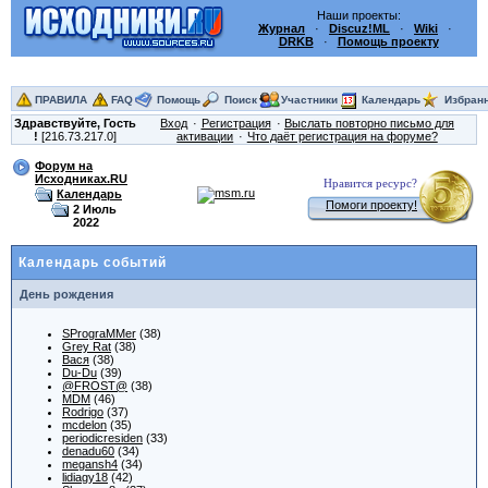
Наши проекты:
Журнал
·
Discuz!ML
·
Wiki
·
DRKB
·
Помощь проекту
ПРАВИЛА
FAQ
Помощь
Поиск
Участники
Календарь
Избран
Здравствуйте,
Гость
Вход
Регистрация
Выслать повторно письмо для
!
[216.73.217.0]
активации
Что даёт регистрация на форуме?
Форум на
Исходниках.RU
Нравится ресурс?
Календарь
Помоги проекту!
2 Июль
2022
Календарь событий
День рождения
SPrograMMer
(38)
Grey Rat
(38)
Вася
(38)
Du-Du
(39)
@FROST@
(38)
MDM
(46)
Rodrigo
(37)
mcdelon
(35)
periodicresiden
(33)
denadu60
(34)
megansh4
(34)
lidiagy18
(42)