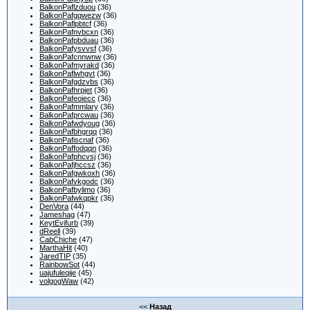
BalkonPaflzduou
(36)
BalkonPafgqwezw
(36)
BalkonPaflpbtcf
(36)
BalkonPafnvbcxn
(36)
BalkonPafpbduau
(36)
BalkonPafysvvsf
(36)
BalkonPafcnnwnw
(36)
BalkonPafmyrakd
(36)
BalkonPaflwhgvt
(36)
BalkonPafgdzvbs
(36)
BalkonPafhrpjet
(36)
BalkonPafeoiecc
(36)
BalkonPafmmlary
(36)
BalkonPafprcwau
(36)
BalkonPafwdyoug
(36)
BalkonPafbhgrqq
(36)
BalkonPafiscnaf
(36)
BalkonPaffodqqn
(36)
BalkonPafphcvsj
(36)
BalkonPafjhccsz
(36)
BalkonPafgwkoxh
(36)
BalkonPafvkgodc
(36)
BalkonPafbylimo
(36)
BalkonPafwkqpkr
(36)
DenVora
(44)
Jameshag
(47)
KeytEvifurb
(39)
dReell
(39)
CabChiche
(47)
MarthaHit
(40)
JaredTIP
(35)
RainbowSot
(44)
uajufuleqije
(45)
volgogWaw
(42)
<<
Назад