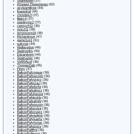
Shannon8n
(37)
Исмаил Прокопенко
(62)
asyloamlilype
(44)
feapedraf
(44)
christiejx3
(37)
liliakc4
(37)
stanleymz2
(37)
caseyzh11
(36)
rickcf11
(38)
terrencerq18
(38)
Richardrove
(47)
game1xp1
(61)
uukvuw
(44)
Wallacedup
(46)
Spatrustks
(40)
Edzardvem
(44)
Spatrustpc
(46)
VIARIALef
(36)
ThomasDab
(45)
Pinny
(37)
BalkonPafcngaue
(36)
BalkonPafswcckb
(36)
BalkonPafytzgyz
(36)
BalkonPaftnzaci
(36)
BalkonPafwbvfoi
(36)
BalkonPafsidmzz
(36)
BalkonPafuhwusd
(36)
BalkonPafgkxklq
(36)
BalkonPafeahghl
(36)
BalkonPafwwustn
(36)
BalkonPafoxxiva
(36)
BalkonPafozuqcc
(36)
BalkonPafvwdjmh
(36)
BalkonPafykaehx
(36)
BalkonPafyhveac
(36)
BalkonPafutzezv
(36)
BalkonPaflffytj
(36)
BalkonPafjinyop
(36)