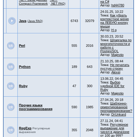
на C#
Compact Framework
·
.NET FAQ
)
Автор:
hd44780
24.01.25, 10:22
Тема:
Как убрать
контекстное меню
Java
6743
32079
(
Java FAQ
)
на ЛЕВУЮ кнопку
мыши
Автор:
H g
30.03.23, 20:52
Тема:
Шпаргалка по
многопоточности и
Perl
555
2016
работе с
PostgreSQL
Автор:
Majestio
21.10.25, 08:44
Тема:
Не печатать
Python
189
643
пустую строку
Автор:
Alexei
13.06.22, 04:45
Тема:
Выбор
Ruby
47
300
удобной IDE for
Ruby
Автор:
Majestio
27.04.26, 20:18
Тема:
Шаблонно-
Прочие языки
590
1985
ориентированное
программирования
программирование?
Автор:
DrUnkard
27.11.24, 04:41
Тема:
Регулярное
RegExp
выражение для
Регулярные
355
2048
чисел в диапазоне
выражения
от 100 до 999?