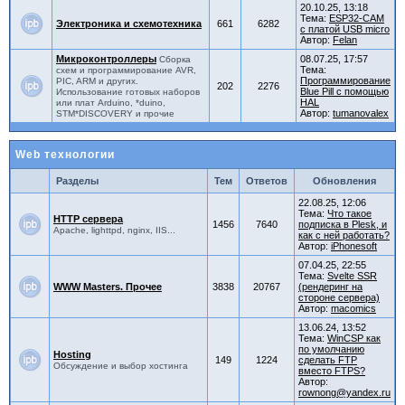
20.10.25, 13:18
Тема:
ESP32-CAM
Электроника и схемотехника
661
6282
с платой USB micro
Автор:
Felan
Микроконтроллеры
08.07.25, 17:57
Сборка
Тема:
схем и программирование AVR,
Программирование
PIC, ARM и других.
202
2276
Blue Pill с помощью
Использование готовых наборов
HAL
или плат Arduino, *duino,
Автор:
tumanovalex
STM*DISCOVERY и прочие
Web технологии
Разделы
Тем
Ответов
Обновления
22.08.25, 12:06
Тема:
Что такое
HTTP сервера
1456
7640
подписка в Plesk, и
Apache, lighttpd, nginx, IIS...
как с ней работать?
Автор:
iPhonesoft
07.04.25, 22:55
Тема:
Svelte SSR
WWW Masters. Прочее
3838
20767
(рендеринг на
стороне сервера)
Автор:
macomics
13.06.24, 13:52
Тема:
WinCSP как
по умолчанию
Hosting
149
1224
сделать FTP
Обсуждение и выбор хостинга
вместо FTPS?
Автор:
rownong@yandex.ru