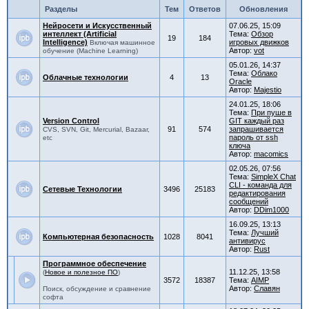
Разделы
Тем
Ответов
Обновления
Нейросети и Искусственный
07.06.25, 15:09
интеллект (Artificial
Тема:
Обзор
19
184
Intelligence)
игровых движков
Включая машинное
Автор:
vot
обучение (Machine Learning)
05.01.26, 14:37
Тема:
Облако
Облачные технологии
4
13
Oracle
Автор:
Majestio
24.01.25, 18:06
Тема:
При пуше в
Version Control
GIT каждый раз
91
574
запрашивается
CVS, SVN, Git, Mercurial, Bazaar,
пароль от ssh
etc
ключа
Автор:
macomics
02.05.26, 07:56
Тема:
SimpleX Chat
CLI - команда для
Сетевые Технологии
3496
25183
редактирования
сообщений
Автор:
DDim1000
16.09.25, 13:13
Тема:
Лучший
Компьютерная безопасность
1028
8041
антивирус
Автор:
Rust
Программное обеспечение
11.12.25, 13:58
(
Новое и полезное ПО
)
3572
18387
Тема:
AIMP
Автор:
Славян
Поиск, обсуждение и сравнение
софта