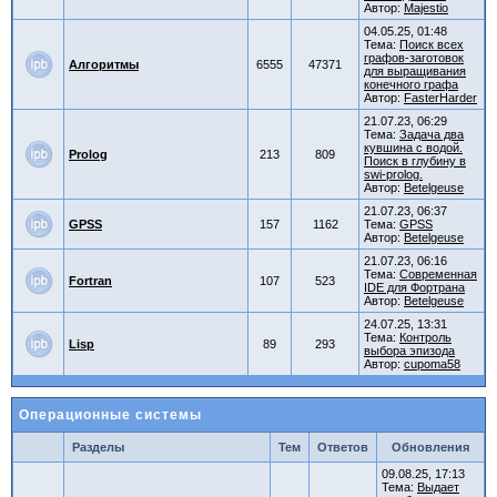
Автор:
Majestio
04.05.25, 01:48
Тема:
Поиск всех
графов-заготовок
Алгоритмы
6555
47371
для выращивания
конечного графа
Автор:
FasterHarder
21.07.23, 06:29
Тема:
Задача два
кувшина с водой.
Prolog
213
809
Поиск в глубину в
swi-prolog.
Автор:
Betelgeuse
21.07.23, 06:37
GPSS
157
1162
Тема:
GPSS
Автор:
Betelgeuse
21.07.23, 06:16
Тема:
Современная
Fortran
107
523
IDE для Фортрана
Автор:
Betelgeuse
24.07.25, 13:31
Тема:
Контроль
Lisp
89
293
выбора эпизода
Автор:
cupoma58
Операционные системы
Разделы
Тем
Ответов
Обновления
09.08.25, 17:13
Тема:
Выдает