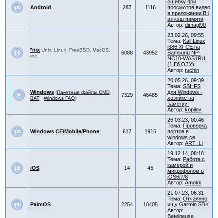
ошибку при
Android
287
1116
просмотре видео
в приложении ВК
из кэш памяти
Автор:
dimagl90
23.02.26, 09:55
Тема:
Kali Linux
i386 XFCE на
*nix
Unix, Linux, FreeBSD, MacOS,
6088
43952
Samsung NP-
etc.
NC10-WAS1RU
(1 Гб ОЗУ)
Автор:
tuchin
20.05.26, 09:39
Тема:
SSHFS
Windows
для Windows -
(
Пакетные файлы CMD,
7329
46485
хозяйке на
BAT
·
Windows FAQ
)
заметку!
Автор:
kopilov
26.03.23, 00:46
Тема:
Проверка
Windows CE/Mobile/Phone
617
1916
портов в
windows ce
Автор:
ART_LI
19.12.14, 08:18
Тема:
Работа с
камерой и
iOS
14
45
микрофоном в
iOS6/7/8
Автор:
Amokk
21.07.23, 06:31
Тема:
Отчаянно
PalmOS
2254
10405
ищу Garmin SDK.
Автор:
Betelgeuse