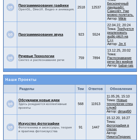
Бесконечный
Программирование графики
2518
12537
ландшафт.
OpenGL, DirectX. Видео и анимация.
Самолёт. Уже
можно полетать.
Автор:
Mikle
22.04.22, 20:24
Тема:
Требуется
реализовать
Программирование звука
923
5524
audio pitch на
С++
Автор:
Jin X
13.12.25, 20:02
Тема:
Речевые Технологии
759
7894
Распознавание
Синтез и распознавание речи
речи без мифов
Автор:
babai-rais
Наши Проекты
Разделы
Тем
Ответов
Обновления
11.05.26, 15:10
Обсуждаем новые идеи
Тема:
Новые
568
11913
технологии спец
Здесь рождаются коллективные
служб
проекты
Автор:
dimagl90
15.12.20, 16:27
Тема:
Искусство фотографии
фотография в
91
1447
Фототехника и аксессуары, теория
глазах
и практика фотоискусства
Автор:
НикитаТеранис