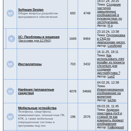
18.07.24, 20:25
Тема:
Создание
частично
Software Design
замыленных
693
4748
Общие вопросы разработки
изображений в
программного обеспечения
руководствах по
эксплуатации.
Автор:
H g
23.10.24, 13:38
Тема:
Группировка
1С: Проблемы и решения
1669
8464
в СКД по
(
Заготовки для 1C:FAQ
)
диапазонам чисел.
Автор:
LostAngel
16.11.25, 18:11
Тема:
Как
использовать mini
installer из проекта
Инсталляторы
703
3432
chromium для
создания
дистрибутива ?
Автор:
Lun2
04.02.26, 12:38
Тема:
Hardware (аппаратные
Инвертированное
4078
34666
средства)
изображение на
мониторе
Автор:
tuchin
09.03.26, 11:45
Мобильные устройства
Тема:
Андроид
Телефоны, смартфоны,
приставка mx9 и
коммуникаторы, планшетные ПК,
196
2576
старый тв как
КПК, а также мобильные
изменить формат
операционные системы и
изображения
программы под них
Автор:
Fellinggood