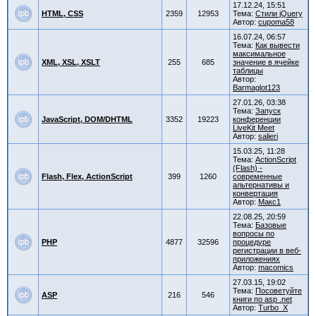
17.12.24, 15:51
HTML, CSS
2359
12953
Тема:
Стили jQuery
Автор:
cupoma58
16.07.24, 06:57
Тема:
Как вывести
максимальное
XML, XSL, XSLT
255
685
значение в ячейке
таблицы
Автор:
Barmaglot123
27.01.26, 03:38
Тема:
Запуск
JavaScript, DOM/DHTML
3352
19223
конференции
LiveKit Meet
Автор:
salieri
15.03.25, 11:28
Тема:
ActionScript
(Flash) -
Flash, Flex, ActionScript
399
1260
современные
альтернативы и
конвертация
Автор:
Макс1
22.08.25, 20:59
Тема:
Базовые
вопросы по
PHP
4877
32596
процедуре
регистрации в веб-
приложениях
Автор:
macomics
27.03.15, 19:02
Тема:
Посоветуйте
ASP
216
546
книги по asp .net
Автор:
Turbo_X