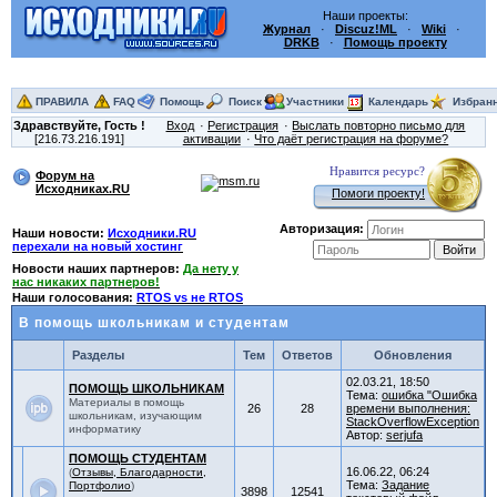
Наши проекты:
Журнал
·
Discuz!ML
·
Wiki
·
DRKB
·
Помощь проекту
ПРАВИЛА
FAQ
Помощь
Поиск
Участники
Календарь
Избран
Здравствуйте,
Гость
!
Вход
Регистрация
Выслать повторно письмо для
[216.73.216.191]
активации
Что даёт регистрация на форуме?
Нравится ресурс?
Форум на
Исходниках.RU
Помоги проекту!
Авторизация:
Наши новости:
Исходники.RU
перехали на новый хостинг
Новости наших партнеров:
Да нету у
нас никаких партнеров!
Наши голосования:
RTOS vs не RTOS
В помощь школьникам и студентам
Разделы
Тем
Ответов
Обновления
02.03.21, 18:50
ПОМОЩЬ ШКОЛЬНИКАМ
Тема:
ошибка "Ошибка
Материалы в помощь
26
28
времени выполнения:
школьникам, изучающим
StackOverflowException
информатику
Автор:
serjufa
ПОМОЩЬ СТУДЕНТАМ
16.06.22, 06:24
(
Отзывы, Благодарности,
Тема:
Задание
Портфолио
)
3898
12541