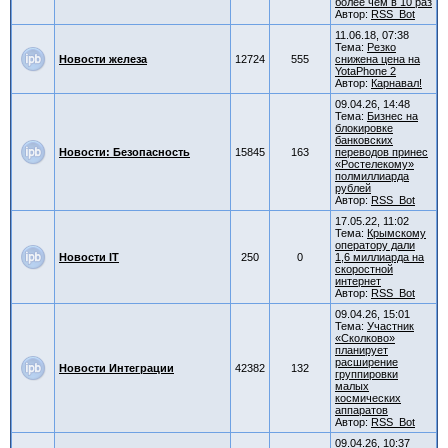
более чем в 10 раз
Автор:
RSS_Bot
11.06.18, 07:38
Тема:
Резко
Новости железа
12724
555
снижена цена на
YotaPhone 2
Автор:
Карнавал!
09.04.26, 14:48
Тема:
Бизнес на
блокировке
банковских
Новости: Безопасность
15845
163
переводов принес
«Ростелекому»
полмиллиарда
рублей
Автор:
RSS_Bot
17.05.22, 11:02
Тема:
Крымскому
оператору дали
Новости IT
250
0
1,6 миллиарда на
скоростной
интернет
Автор:
RSS_Bot
09.04.26, 15:01
Тема:
Участник
«Сколково»
планирует
расширение
Новости Интеграции
42382
132
группировки
малых
космических
аппаратов
Автор:
RSS_Bot
09.04.26, 10:37