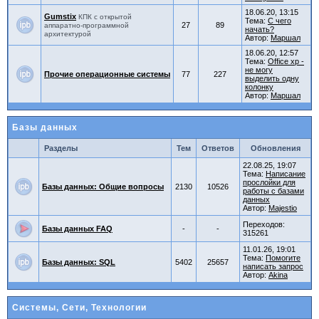
18.06.20, 13:15
Gumstix
КПК с открытой
Тема:
С чего
27
89
аппаратно-программной
начать?
архитектурой
Автор:
Маршал
18.06.20, 12:57
Тема:
Office xp -
не могу
Прочие операционные системы
77
227
выделить одну
колонку
Автор:
Маршал
Базы данных
Разделы
Тем
Ответов
Обновления
22.08.25, 19:07
Тема:
Написание
прослойки для
Базы данных: Общие вопросы
2130
10526
работы с базами
данных
Автор:
Majestio
Переходов:
Базы данных FAQ
-
-
315261
11.01.26, 19:01
Тема:
Помогите
Базы данных: SQL
5402
25657
написать запрос
Автор:
Akina
Системы, Сети, Технологии