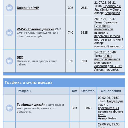
21.07.23, 06:21
Тема:
Проблема c
Delphi for PHP
395
2611
JavaScript + Query
Автор:
Betelgeuse
28.07.24, 15:47
Тема:
В режиме
Гутенберга,
WWW - Готовые движки
возможно ли
CMS,
740
3635
выводить
CMF, Forums, Frameworks, and
переменные типа
other Server scripts
постов и дат к ним?
Автор:
rownong@yandex.ru
14.02.25, 18:46
Тема:
URL с
SEO
повторяющимися
150
864
Оптимизация и продвижение
ключевыми
сайтов
словами для SEO?
Автор:
macomics
Графика и мультимедиа
Разделы
Тем
Ответов
Обновления
02.02.26, 01:52
Тема:
Раздел для
Графика и дизайн
тех кто
Растровые и
583
3863
практикует 3D
векторные изображения, их
печать на фруме
обработка.
есть?
Автор:
Felan
29.06.25, 19:33
Тема: