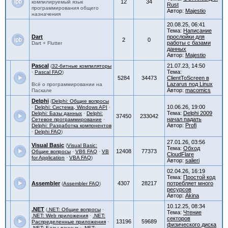
12
34
компилируемый язык
Rust
программирования общего
Автор:
Majestio
назначения
20.08.25, 06:41
Тема:
Написание
Dart
прослойки для
2
0
работы с базами
Dart + Flutter
данных
Автор:
Majestio
Pascal
21.07.23, 14:50
(
32-битные компиляторы
Тема:
·
Pascal FAQ
)
5284
34473
ClientToScreen в
Lazarus под Linux
Всё о программировании на
Автор:
macomics
Паскале
Delphi
(
Delphi: Общие вопросы
10.06.26, 19:00
·
Delphi: Система, Windows API
·
Тема:
Delphi 2009
Delphi: Базы данных
·
Delphi:
37450
233042
начал падать
Сетевое программирование
·
Автор:
Profi
Delphi: Разработка компонентов
·
Delphi FAQ
)
27.01.26, 03:56
Visual Basic
(
Visual Basic:
Тема:
Обход
12408
77373
Общие вопросы
·
VB6 FAQ
·
VB
CloudFlare
for Application
·
VBA FAQ
)
Автор:
salieri
02.04.26, 16:19
Тема:
Простой код
Assembler
4307
28217
потребляет много
(
Assembler FAQ
)
ресурсов
Автор:
Akina
10.12.25, 08:34
.NET
(
.NET: Общие вопросы
·
Тема:
Чтение
.NET: Web приложения
·
.NET:
секторов
13196
59689
Распределенные приложения
·
физического диска
.NET: Базы данных
·
.NET: