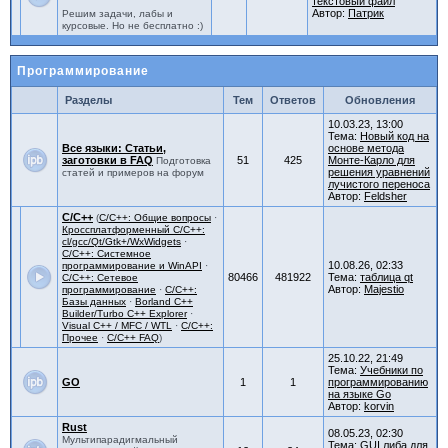
текстовый файл
Автор:
Патрик
Решим задачи, лабы и
курсовые. Но не бесплатно :)
Программирование
Разделы
Тем
Ответов
Обновления
10.03.23, 13:00
Тема:
Новый код на
Все языки: Статьи,
основе метода
заготовки в FAQ
51
425
Монте-Карло для
Подготовка
решения уравнений
статей и примеров на форум
лучистого переноса
Автор:
Feldsher
C/C++
(
C/C++: Общие вопросы
·
Кроссплатформенный C/C++:
cl/gcc/Qt/Gtk+/WxWidgets
·
C/C++: Системное
10.08.26, 02:33
программирование и WinAPI
·
80466
481922
Тема:
таблица qt
C/C++: Сетевое
Автор:
Majestio
программирование
·
C/C++:
Базы данных
·
Borland C++
Builder/Turbo C++ Explorer
·
Visual C++ / MFC / WTL
·
C/C++:
Прочее
·
C/C++ FAQ
)
25.10.22, 21:49
Тема:
Учебники по
GO
1
1
программированию
на языке Go
Автор:
korvin
Rust
08.05.23, 02:30
Мультипарадигмальный
Тема:
GUI либа для