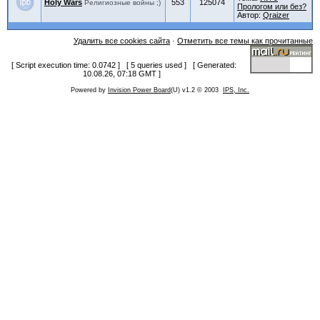
Holy Wars
553
125074
Религиозные войны ;)
Прологом или без?
Автор:
Qraizer
Удалить все cookies сайта
·
Отметить все темы как прочитанные
[ Script execution time: 0.0742 ] [ 5 queries used ] [ Generated:
10.08.26, 07:18 GMT ]
Powered by
Invision Power Board
(U) v1.2 © 2003
IPS, Inc.