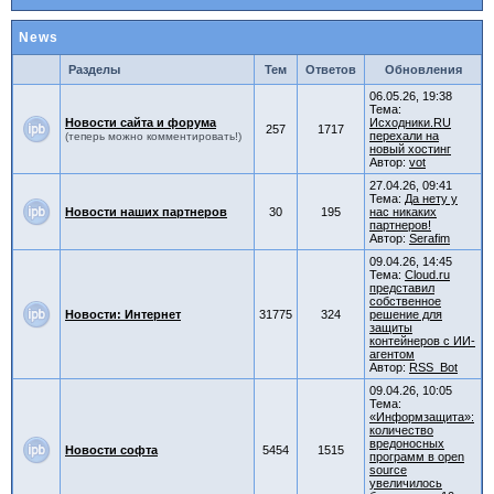
News
Разделы
Тем
Ответов
Обновления
06.05.26, 19:38
Тема:
Новости сайта и форума
Исходники.RU
257
1717
перехали на
(теперь можно комментировать!)
новый хостинг
Автор:
vot
27.04.26, 09:41
Тема:
Да нету у
Новости наших партнеров
30
195
нас никаких
партнеров!
Автор:
Serafim
09.04.26, 14:45
Тема:
Cloud.ru
представил
собственное
Новости: Интернет
31775
324
решение для
защиты
контейнеров с ИИ-
агентом
Автор:
RSS_Bot
09.04.26, 10:05
Тема:
«Информзащита»:
количество
вредоносных
Новости софта
5454
1515
программ в open
source
увеличилось